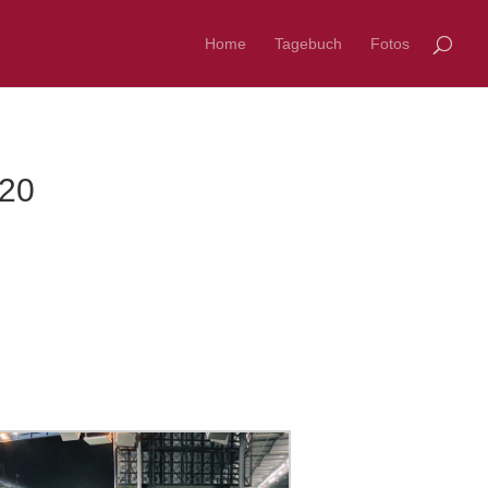
Home
Tagebuch
Fotos
020