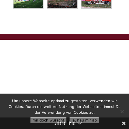
Um unsere Webseite optimal zu gestalten, verwenden wir
Cookies. Durch die weitere Nutzung der Webseite stimmst Du
der Verwendung von Cookies zu.
mir doch wurscht
ja, hau mir ab
Share This