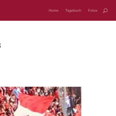
Home
Tagebuch
Fotos
8