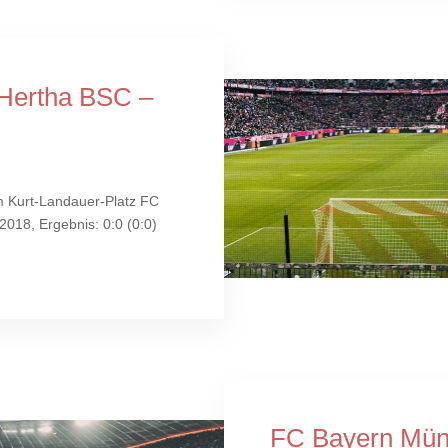
Hertha BSC –
m Kurt-Landauer-Platz FC
18, Ergebnis: 0:0 (0:0)
FC Bayern Mün