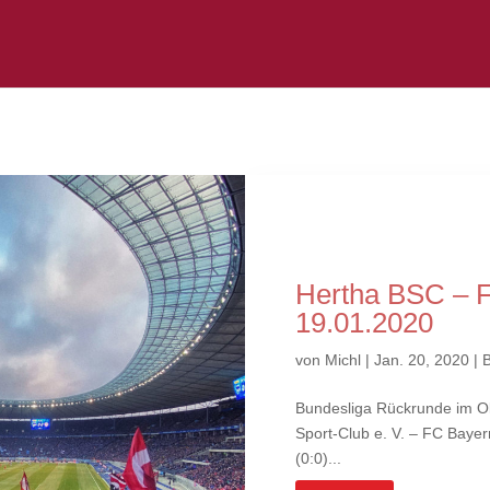
Hertha BSC – 
19.01.2020
von
Michl
|
Jan. 20, 2020
|
B
Bundesliga Rückrunde im Ol
Sport-Club e. V. – FC Baye
(0:0)...