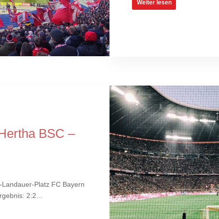
Weiter lesen
Hertha BSC –
t-Landauer-Platz FC Bayern
ebnis: 2:2...