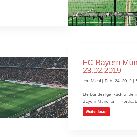
FC Bayern Mün
23.02.2019
von
Michi
|
Feb. 24, 2019
|
1te Bundesliga Rückrunde i
Bayern München – Hertha BS
Weiter lesen