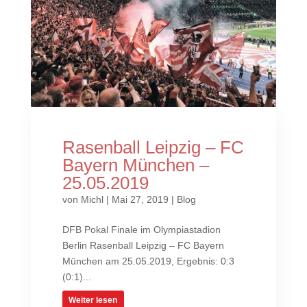
Rasenball Leipzig – FC
Bayern München –
25.05.2019
von
Michl
|
Mai 27, 2019
|
Blog
DFB Pokal Finale im Olympiastadion
Berlin Rasenball Leipzig – FC Bayern
München am 25.05.2019, Ergebnis: 0:3
(0:1)...
Weiter lesen