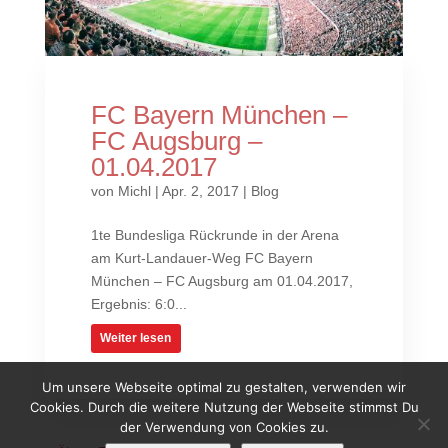
FC Bayern München –
FC Augsburg –
01.04.2017
von
Michl
|
Apr. 2, 2017
|
Blog
1te Bundesliga Rückrunde in der Arena
am Kurt-Landauer-Weg FC Bayern
München – FC Augsburg am 01.04.2017,
Ergebnis: 6:0...
Weiter lesen
Um unsere Webseite optimal zu gestalten, verwenden wir
Cookies. Durch die weitere Nutzung der Webseite stimmst Du
der Verwendung von Cookies zu.