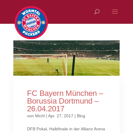
FC Bayern München –
Borussia Dortmund –
26.04.2017
von
Michl
|
Apr. 27, 2017
|
Blog
DFB Pokal, Halbfinale in der Allianz Arena